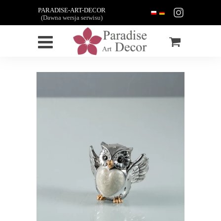
PARADISE-ART-DECOR
(Dawna wersja serwisu)