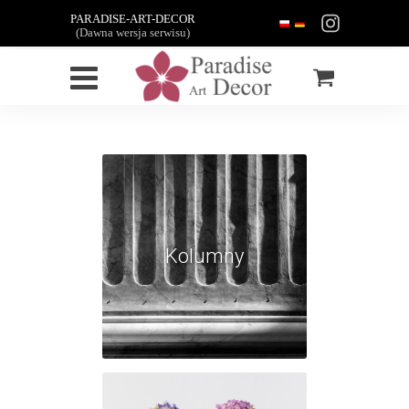
PARADISE-ART-DECOR
(Dawna wersja serwisu)
Kolumny