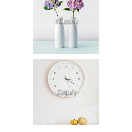
Wazony
Zegary