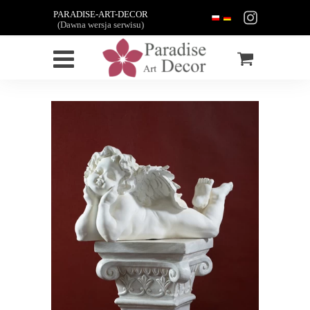
PARADISE-ART-DECOR
(Dawna wersja serwisu)