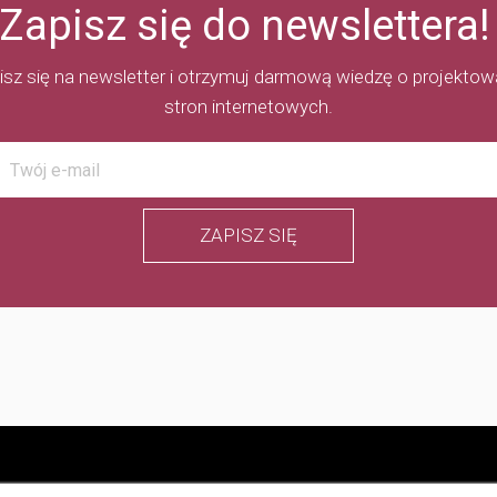
Zapisz się do newslettera!
isz się na newsletter i otrzymuj darmową wiedzę o projektow
stron internetowych.
ZAPISZ SIĘ