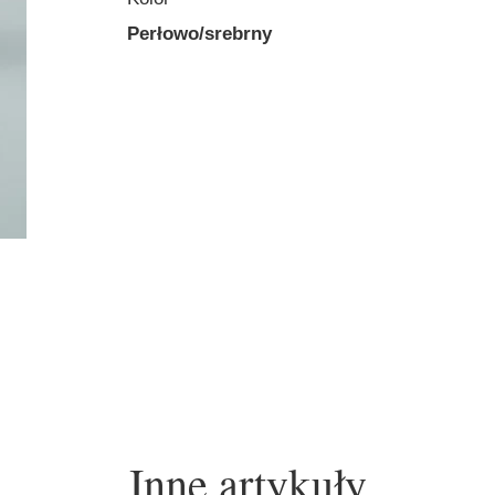
Perłowo/srebrny
Inne artykuły