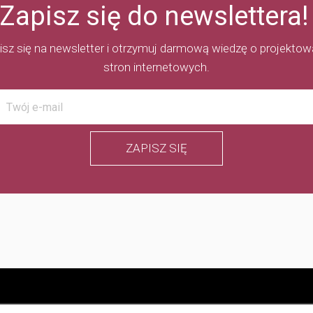
Zapisz się do newslettera!
isz się na newsletter i otrzymuj darmową wiedzę o projektow
stron internetowych.
ZAPISZ SIĘ