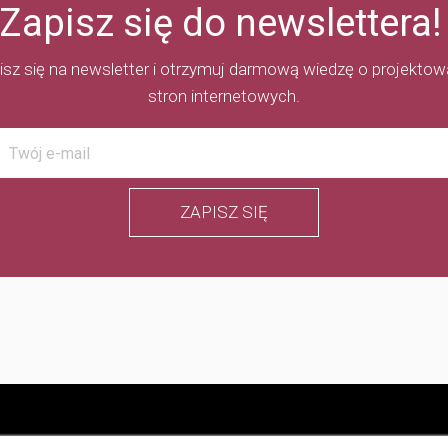
Zapisz się do newslettera!
isz się na newsletter i otrzymuj darmową wiedzę o projektow
stron internetowych.
ZAPISZ SIĘ