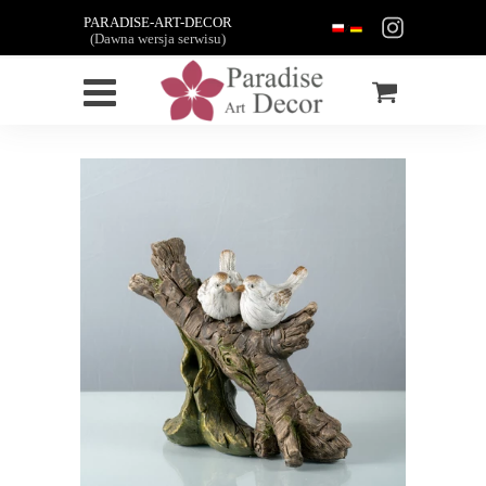
PARADISE-ART-DECOR
(Dawna wersja serwisu)