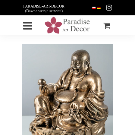
PARADISE-ART-DECOR
(Dawna wersja serwisu)