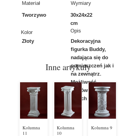
Materiał
Wymiary
Tworzywo
30x24x22
cm
Opis
Kolor
Złoty
Dekoracyjna
figurka Buddy,
nadająca się do
Inne artykuły
pomieszczeń jak i
na zewnątrz.
Możliwość
zamówienia w
innych kolorach.
Kolumna
Kolumna
Kolumna 9
11
10