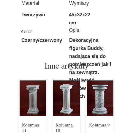
Materiał
Wymiary
Tworzywo
45x32x22
cm
Opis
Kolor
Czarny/czerwony
Dekoracyjna
figurka Buddy,
nadająca się do
Inne artykuły
pomieszczeń jak i
na zewnątrz.
Możliwość
zamówienia w
innych kolorach.
Kolumna
Kolumna
Kolumna 9
11
10