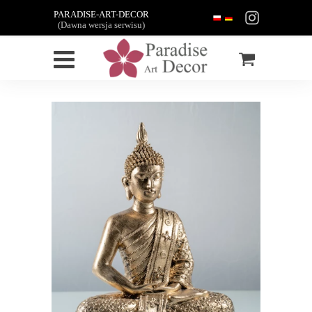
PARADISE-ART-DECOR
(Dawna wersja serwisu)