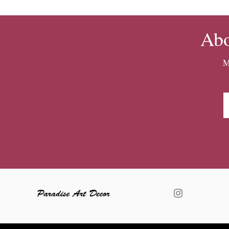
Abo
M