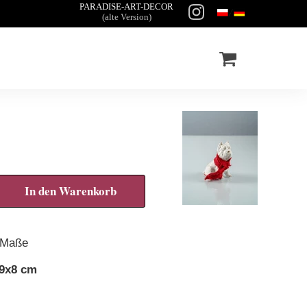
PARADISE-ART-DECOR
(alte Version)
In den Warenkorb
Maße
9x8 cm