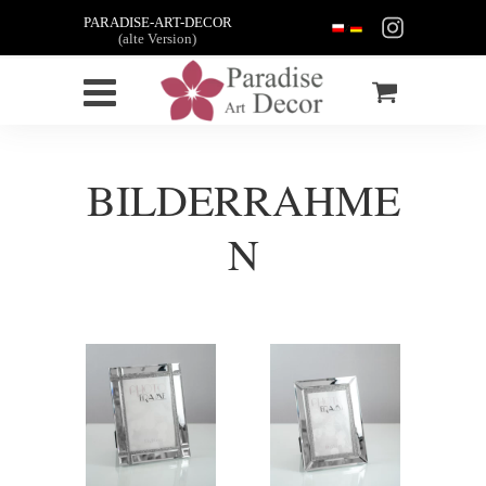
PARADISE-ART-DECOR
(alte Version)
BILDERRAHME
N