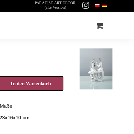
PARADISE-ART-DECOR
(alte Version)
In den Warenkorb
Maße
23x16x10 cm