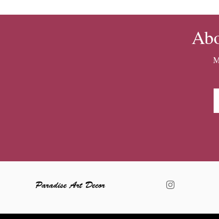
Abo
M