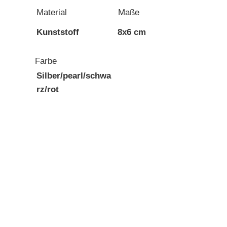
Material
Maße
Kunststoff
8x6 cm
Farbe
Silber/pearl/schwa
rz/rot