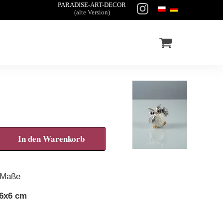
PARADISE-ART-DECOR
(alte Version)
In den Warenkorb
Maße
6x6 cm