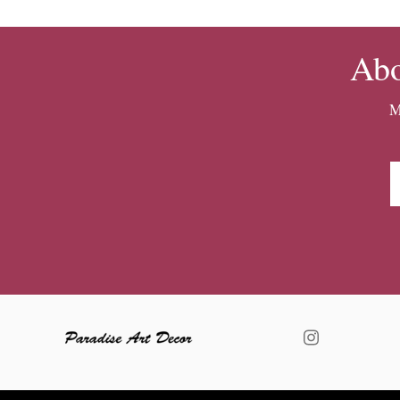
Abo
M