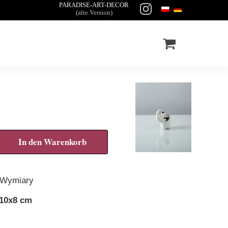
PARADISE-ART-DECOR
(alte Version)
In den Warenkorb
Wymiary
10x8 cm